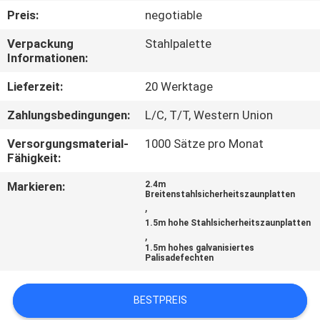
Preis:
negotiable
TRETEN
Verpackung
Stahlpalette
SIE
Informationen:
MIT
Lieferzeit:
20 Werktage
UNS
Zahlungsbedingungen:
L/C, T/T, Western Union
IN
Versorgungsmaterial-
1000 Sätze pro Monat
VERBINDUNG
Fähigkeit:
Markieren:
2.4m
FORDERN
Breitenstahlsicherheitszaunplatten
,
SIE
1.5m hohe Stahlsicherheitszaunplatten
,
EIN
1.5m hohes galvanisiertes
Palisadefechten
ZITAT
BESTPREIS
NACHRICHTEN