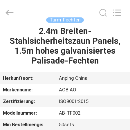
Copyright
©
2021
-
2025
Turm-Fechten
steel-
securityfence.com.
All
2.4m Breiten-
HAUS
Rights
Reserved.
Stahlsicherheitszaun Panels,
Developed
by
ECER
PRODUKTE
1.5m hohes galvanisiertes
Palisade-Fechten
ÜBER
UNS
Herkunftsort:
Anping China
Markenname:
AOBIAO
FABRIK-
Zertifizierung:
ISO9001:2015
AUSFLUG
Modellnummer:
AB-TF002
QUALITÄTSKONTROLLE
Min Bestellmenge:
50sets