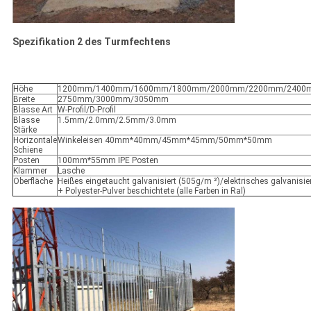
Spezifikation 2 des Turmfechtens
Höhe
1200mm/1400mm/1600mm/1800mm/2000mm/2200mm/2400
Breite
2750mm/3000mm/3050mm
Blasse Art
W-Profil/D-Profil
Blasse
1.5mm/2.0mm/2.5mm/3.0mm
Stärke
Horizontale
Winkeleisen 40mm*40mm/45mm*45mm/50mm*50mm
Schiene
Posten
100mm*55mm IPE Posten
Klammer
Lasche
Oberfläche
Heißes eingetaucht galvanisiert (505g/m ²)/elektrisches galvanisie
+ Polyester-Pulver beschichtete (alle Farben in Ral)