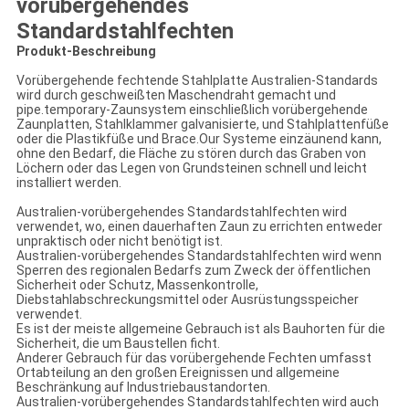
vorübergehendes
Standardstahlfechten
Produkt-Beschreibung
Vorübergehende fechtende Stahlplatte Australien-Standards
wird durch geschweißten Maschendraht gemacht und
pipe.temporary-Zaunsystem einschließlich vorübergehende
Zaunplatten, Stahlklammer galvanisierte, und Stahlplattenfüße
oder die Plastikfüße und Brace.Our Systeme einzäunend kann,
ohne den Bedarf, die Fläche zu stören durch das Graben von
Löchern oder das Legen von Grundsteinen schnell und leicht
installiert werden.
Australien-vorübergehendes Standardstahlfechten wird
verwendet, wo, einen dauerhaften Zaun zu errichten entweder
unpraktisch oder nicht benötigt ist.
Australien-vorübergehendes Standardstahlfechten wird wenn
Sperren des regionalen Bedarfs zum Zweck der öffentlichen
Sicherheit oder Schutz, Massenkontrolle,
Diebstahlabschreckungsmittel oder Ausrüstungsspeicher
verwendet.
Es ist der meiste allgemeine Gebrauch ist als Bauhorten für die
Sicherheit, die um Baustellen ficht.
Anderer Gebrauch für das vorübergehende Fechten umfasst
Ortabteilung an den großen Ereignissen und allgemeine
Beschränkung auf Industriebaustandorten.
Australien-vorübergehendes Standardstahlfechten wird auch