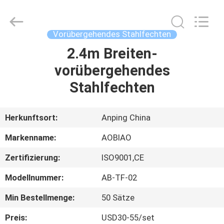
Mesh
Products
Co.,Ltd.
All
Rights
Vorübergehendes Stahlfechten
Reserved.
Developed
by
2.4m Breiten-
HAUS
ECER
vorübergehendes
PRODUKTE
Stahlfechten
ÜBER
Herkunftsort:
Anping China
UNS
Markenname:
AOBIAO
Zertifizierung:
ISO9001,CE
FABRIK-
Modellnummer:
AB-TF-02
AUSFLUG
Min Bestellmenge:
50 Sätze
QUALITÄTSKONTROLLE
Preis:
USD30-55/set