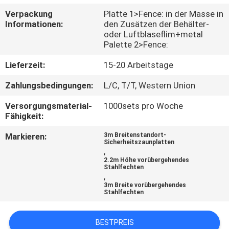
Verpackung
Platte 1>Fence: in der Masse in
TRETEN
Informationen:
den Zusätzen der Behälter-
oder Luftblaseflim+metal
SIE
Palette 2>Fence:
MIT
Lieferzeit:
15-20 Arbeitstage
UNS
Zahlungsbedingungen:
L/C, T/T, Western Union
IN
Versorgungsmaterial-
1000sets pro Woche
VERBINDUNG
Fähigkeit:
Markieren:
3m Breitenstandort-
NACHRICHTEN
Sicherheitszaunplatten
,
2.2m Höhe vorübergehendes
Stahlfechten
FORDERN
,
3m Breite vorübergehendes
SIE
Stahlfechten
EIN
BESTPREIS
ZITAT