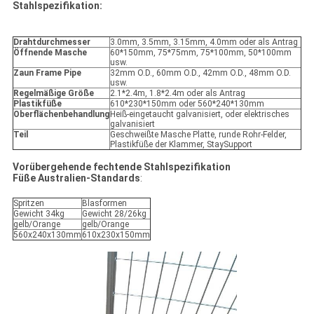
Stahlspezifikation:
Drahtdurchmesser
3.0mm, 3.5mm, 3.15mm, 4.0mm oder als Antrag
Öffnende Masche
60*150mm, 75*75mm, 75*100mm, 50*100mm
usw.
Zaun Frame Pipe
32mm O.D., 60mm O.D., 42mm O.D., 48mm O.D.
usw.
Regelmäßige Größe
2.1*2.4m, 1.8*2.4m oder als Antrag
Plastikfüße
610*230*150mm oder 560*240*130mm
Oberflächenbehandlung
Heiß-eingetaucht galvanisiert, oder elektrisches
galvanisiert
Teil
Geschweißte Masche Platte, runde Rohr-Felder,
Plastikfüße der Klammer, StaySupport
Vorübergehende fechtende Stahlspezifikation
Füße Australien-Standards
:
Spritzen
Blasformen
Gewicht 34kg
Gewicht 28/26kg
gelb/Orange
gelb/Orange
560x240x130mm
610x230x150mm