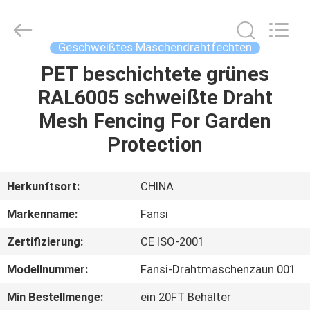
3mm
Durchmesserpulvers
Fournisseur.
Copyright
©
Geschweißtes Maschendrahtfechten
2021
-
2025
PET beschichtete grünes
HAUS
steel-
securityfence.com.
RAL6005 schweißte Draht
All
Rights
Reserved.
PRODUKTE
Mesh Fencing For Garden
Developed
by
ECER
Protection
ÜBER
UNS
Herkunftsort:
CHINA
Markenname:
Fansi
FABRIK-
Zertifizierung:
CE ISO-2001
AUSFLUG
Modellnummer:
Fansi-Drahtmaschenzaun 001
QUALITÄTSKONTROLLE
Min Bestellmenge:
ein 20FT Behälter