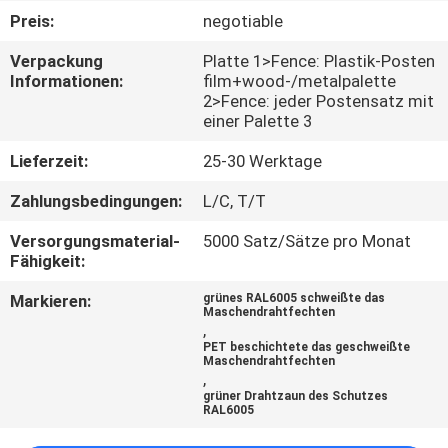
Preis:
negotiable
TRETEN
Verpackung
Platte 1>Fence: Plastik-Posten
SIE
Informationen:
film+wood-/metalpalette
2>Fence: jeder Postensatz mit
MIT
einer Palette 3
UNS
Lieferzeit:
25-30 Werktage
IN
Zahlungsbedingungen:
L/C, T/T
VERBINDUNG
Versorgungsmaterial-
5000 Satz/Sätze pro Monat
Fähigkeit:
FORDERN
Markieren:
grünes RAL6005 schweißte das
SIE
Maschendrahtfechten
,
EIN
PET beschichtete das geschweißte
Maschendrahtfechten
ZITAT
,
grüner Drahtzaun des Schutzes
RAL6005
NACHRICHTEN