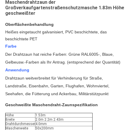
Maschendrahtzaun der
Großverkaufgartenstraßenschutzmasche 1.83m Höhe
geschweißter
Oberflächenbehandlung
Heißes eingetaucht galvanisiert, PVC beschichtete, das
beschichtete PET
Farbe
Der Drahtzaun hat reiche Farben: Grüne RAL6005-, Blaue,
Gelbeusw.-Farben als Ihr Antrag. (entsprechend der Quantität)
Anwendung
Drahtzaun
weitverbreitet für Verhinderung für Straße,
Landstraße, Eisenbahn, Garten, Flughafen, Wohnviertel,
Seehafen, die Fütterung und Ackerbau,
Militärstützpunkt
Geschweißte Maschendraht-Zaunspezifikation
Höhe
1.53m
Breite
2.0m 2.2m 2.43m
Drahtdurchmesser
4.0mm
Maschenweite
50x200mm