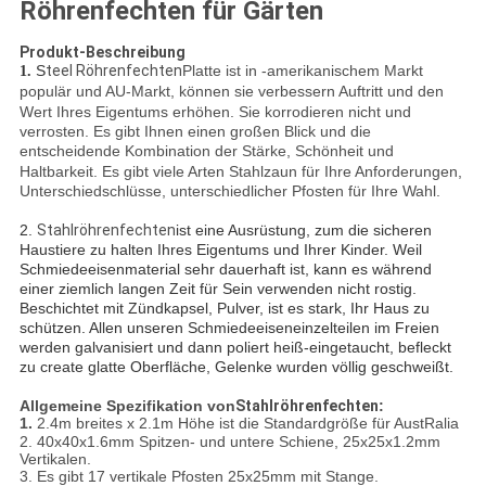
Röhrenfechten für Gärten
Produkt-Beschreibung
S
teel Röhrenfechten
Platte ist in -amerikanischem Markt
1.
populär und AU-Markt, können sie verbessern
Auftritt und den
Wert Ihres Eigentums erhöhen. Sie korrodieren nicht und
verrosten. Es gibt Ihnen einen großen Blick und die
entscheidende Kombination der Stärke, Schönheit und
Haltbarkeit. Es gibt viele Arten Stahlzaun für Ihre Anforderungen,
Unterschiedschlüsse, unterschiedlicher Pfosten für Ihre Wahl.
2.
Stahlröhrenfechten
ist eine Ausrüstung, zum die sicheren
Haustiere zu halten Ihres Eigentums und Ihrer Kinder. Weil
Schmiedeeisenmaterial sehr dauerhaft ist, kann es während
einer ziemlich langen Zeit für Sein verwenden nicht rostig.
Beschichtet mit Zündkapsel, Pulver, ist es stark, Ihr Haus zu
schützen. Allen unseren Schmiedeeiseneinzelteilen im Freien
werden galvanisiert und dann poliert heiß-eingetaucht, befleckt
zu
cre
a
te
glatte Oberfläche, Gelenke wurden völlig geschweißt.
Allgemeine Spezifikation von
Stahlröhrenfechten
:
1.
2.4m breites x 2.1m
Höhe ist die Standardgröße für Aust
Ra
lia
2. 40x40x1.6mm
Spitzen- und untere Schiene,
25x25x1.2mm
Vertikalen.
3. Es gibt
17
vertikale Pfosten
25x25mm
mit Stange.