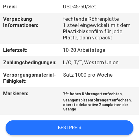
Preis:
USD45-50/Set
TRETEN
Verpackung
fechtende Röhrenplatte
SIE
Informationen:
1.steel eingewickelt mit dem
Plastikblasenfilm für jede
MIT
Platte, dann verpackt
UNS
Lieferzeit:
10-20 Arbeitstage
IN
Zahlungsbedingungen:
L/C, T/T, Western Union
VERBINDUNG
Versorgungsmaterial-
Satz 1000 pro Woche
Fähigkeit:
FORDERN
Markieren:
,
7ft hohes Röhrengartenfechten
SIE
,
Stangenspitzenröhrengartenfechten
EIN
oberste dekorative Zaunplatten der
Stange
ZITAT
BESTPREIS
NACHRICHTEN