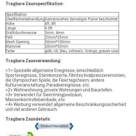
Tragbare Zaunspezifikation:
Spezifikation
Oberflächenbehandlung
Galvanisiertes damaliges Pulver beschichtet
Höhe
6ft, 8ft
Länge
9.5ft
Drahtdurchmesser
3mm, 4mm
Feld
25mm*25mm
Mesh Opening
50mm*100mm
Klammer
20mm*20mm
Farbe
gelb, rot, blau, schwarz, Orange, graues usw.
Tragbare Zaunverwendung:
<1> Spezielle allgemeine Ereignisse, einschließlich
Sportereignisse, Sternkonzerte, Filmfestivalpreiszeremonien,
die Olympischen Spiele, die Feiertagsfeiern, andere
Kulturveranstaltung, Paradeereignisse, etc.
<2> Wohnwohnung, private Wohnungen und Baustellen.
<3> Verwendet für Swimmingpoolzaun,
Massenkontrollebarrikade, etc.
<4> Werbung verwendet allgemeine Beschränkungssicherheit
und viel anderen Gebrauch.
Tragbare Zaundetails: