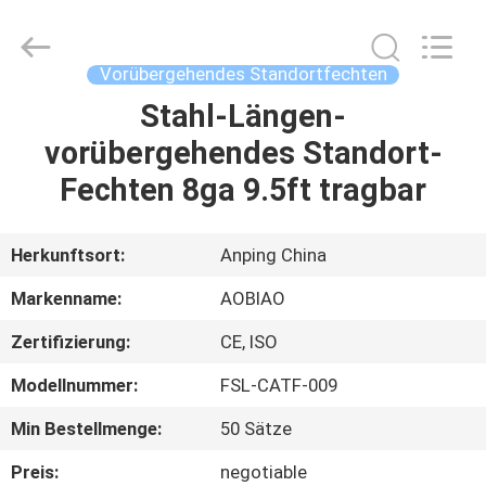
Mesh
Products
Co.,Ltd.
All
Rights
Vorübergehendes Standortfechten
Reserved.
Developed
by
Stahl-Längen-
HAUS
ECER
vorübergehendes Standort-
PRODUKTE
Fechten 8ga 9.5ft tragbar
ÜBER
Herkunftsort:
Anping China
UNS
Markenname:
AOBIAO
Zertifizierung:
CE, ISO
FABRIK-
Modellnummer:
FSL-CATF-009
AUSFLUG
Min Bestellmenge:
50 Sätze
QUALITÄTSKONTROLLE
Preis:
negotiable