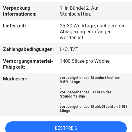
Verpackung
1. In Bündel 2. Auf
TRETEN
Informationen:
Stahlpaletten.
SIE
Lieferzeit:
25-30 Werktage, nachdem die
MIT
Ablagerung empfangen
worden ist.
UNS
Zahlungsbedingungen:
L/C, T/T
IN
Versorgungsmaterial-
1400 Sätze pro Woche
VERBINDUNG
Fähigkeit:
Markieren:
vorübergehendes Standortfechten
NACHRICHTEN
9.5ft Länge
,
vorübergehendes Fechten des
Standorts 8ga
FORDERN
,
vorübergehendes Stahlc$fechten 9.5ft
SIE
Länge
EIN
BESTPREIS
ZITAT