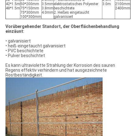
42*1.5m
50*200mm
3.5mm
elektrostatisches Polyester
3.0m
2100mm
48*1.5m
75*150mm
3.8mm
beschichtete
2400mm
75*300mm
4.0mm
2. Heißes eingetaucht
100*300mm
galvanisiert
Vorübergehender Standort, der Oberflächenbehandlung
einzäunt:
• galvanisiert
• heiß-eingetaucht galvanisiert
• PVC beschichtete
• Pulver beschichtet
Es kann ultraviolette Strahlung der Korrosion des sauren
Regens effektiv verhindern und hat ausgezeichnete
Rostbeständigkeit.