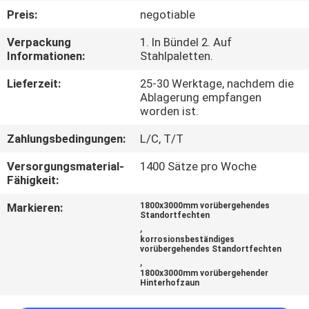
Preis:
negotiable
TRETEN
Verpackung
1. In Bündel 2. Auf
SIE
Informationen:
Stahlpaletten.
MIT
Lieferzeit:
25-30 Werktage, nachdem die
UNS
Ablagerung empfangen
worden ist.
IN
Zahlungsbedingungen:
L/C, T/T
VERBINDUNG
Versorgungsmaterial-
1400 Sätze pro Woche
Fähigkeit:
FORDERN
Markieren:
1800x3000mm vorübergehendes
SIE
Standortfechten
,
EIN
korrosionsbeständiges
vorübergehendes Standortfechten
ZITAT
,
1800x3000mm vorübergehender
Hinterhofzaun
NACHRICHTEN