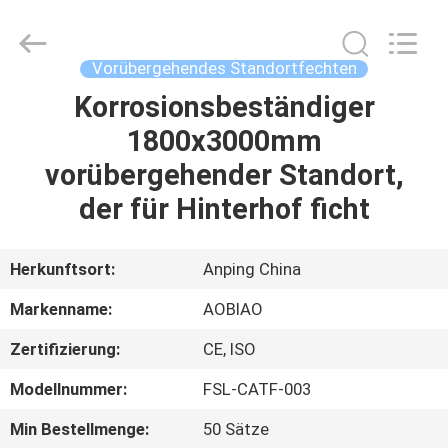
Fournisseur.
Copyright
©
2021
-
Vorübergehendes Standortfechten
2025
steel-
securityfence.com.
Korrosionsbeständiger
HAUS
All
Rights
1800x3000mm
Reserved.
Developed
by
PRODUKTE
vorübergehender Standort,
ECER
der für Hinterhof ficht
ÜBER
UNS
Herkunftsort:
Anping China
Markenname:
AOBIAO
FABRIK-
Zertifizierung:
CE, ISO
AUSFLUG
Modellnummer:
FSL-CATF-003
QUALITÄTSKONTROLLE
Min Bestellmenge:
50 Sätze