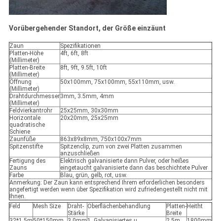
Vorübergehender Standort, der Größe einzäunt
Zaun
Spezifikationen
Platten-Höhe
4ft, 6ft, 8ft
(Millimeter)
Platten-Breite
8ft, 9ft, 9.5ft, 10ft
(Millimeter)
Öffnung
50x100mm, 75x100mm, 55x110mm, usw.
(Millimeter)
Drahtdurchmesser
3mm, 3.5mm, 4mm
(Millimeter)
Feldvierkantrohr
25x25mm, 30x30mm
Horizontale
20x20mm, 25x25mm
quadratische
Schiene
Zaunfüße
863x89x8mm, 750x100x7mm
Spitzenstifte
Spitzenclip, zum von zwei Platten zusammen
anzuschließen
Fertigung des
Elektrisch galvanisierte dann Pulver, oder heißes
Zauns
eingetaucht galvanisierte dann das beschichtete Pulver
Farbe
Blau, grün, gelb, rot, usw.
Anmerkung: Der Zaun kann entsprechend Ihrem erforderlichen besonders
angefertigt werden wenn über Spezifikation wird zufriedengestellt nicht mit
Ihnen.
Feld
Mesh Size
Draht-
Oberflächenbehandlung
Platten-
Heitht
Stärke
Breite
32*1.5m
50*150mm
3.0mm
1. Galvanisiertes u.
2.5m
1800mm