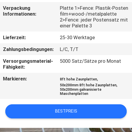
Verpackung
Platte 1>Fence: Plastik-Posten
TRETEN
Informationen:
film+wood-/metalpalette
2>Fence: jeder Postensatz mit
SIE
einer Palette 3
MIT
Lieferzeit:
25-30 Werktage
UNS
Zahlungsbedingungen:
L/C, T/T
IN
Versorgungsmaterial-
5000 Satz/Sätze pro Monat
VERBINDUNG
Fähigkeit:
Markieren:
,
8ft hohe Zaunplatten
NACHRICHTEN
,
50x200mm 8ft hohe Zaunplatten
50x200mm galvanisierte
Maschenplatten
FORDERN
SIE
BESTPREIS
EIN
ZITAT