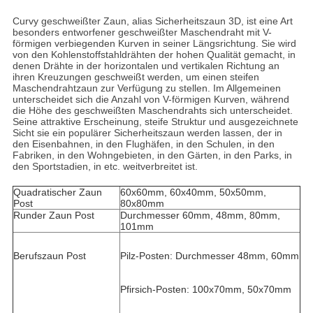
Curvy geschweißter Zaun
, alias Sicherheitszaun 3D, ist eine Art
besonders entworfener geschweißter Maschendraht mit V-
förmigen verbiegenden Kurven in seiner Längsrichtung. Sie wird
von den Kohlenstoffstahldrähten der hohen Qualität gemacht, in
denen Drähte in der horizontalen und vertikalen Richtung an
ihren Kreuzungen geschweißt werden, um einen steifen
Maschendrahtzaun zur Verfügung zu stellen. Im Allgemeinen
unterscheidet sich die Anzahl von V-förmigen Kurven, während
die Höhe des geschweißten Maschendrahts sich unterscheidet.
Seine attraktive Erscheinung, steife Struktur und ausgezeichnete
Sicht sie ein populärer Sicherheitszaun werden lassen, der in
den Eisenbahnen, in den Flughäfen, in den Schulen, in den
Fabriken, in den Wohngebieten, in den Gärten, in den Parks, in
den Sportstadien, in etc. weitverbreitet ist.
Quadratischer Zaun
60x60mm, 60x40mm, 50x50mm,
Post
80x80mm
Runder Zaun Post
Durchmesser 60mm, 48mm, 80mm,
101mm
Berufszaun Post
Pilz-Posten: Durchmesser 48mm, 60mm
Pfirsich-Posten: 100x70mm, 50x70mm