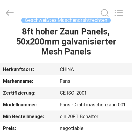
3mm
Durchmesserpulvers
Supplier.
Copyright
©
Geschweißtes Maschendrahtfechten
2021
-
2025
8ft hoher Zaun Panels,
HAUS
Anping
Aobiao
50x200mm galvanisierter
Wire
Mesh
Products
PRODUKTE
Mesh Panels
Co.,Ltd.
All
Rights
Reserved.
Developed
ÜBER
Herkunftsort:
CHINA
by
ECER
UNS
Markenname:
Fansi
Zertifizierung:
CE ISO-2001
FABRIK-
Modellnummer:
Fansi-Drahtmaschenzaun 001
AUSFLUG
Min Bestellmenge:
ein 20FT Behälter
QUALITÄTSKONTROLLE
Preis:
negotiable