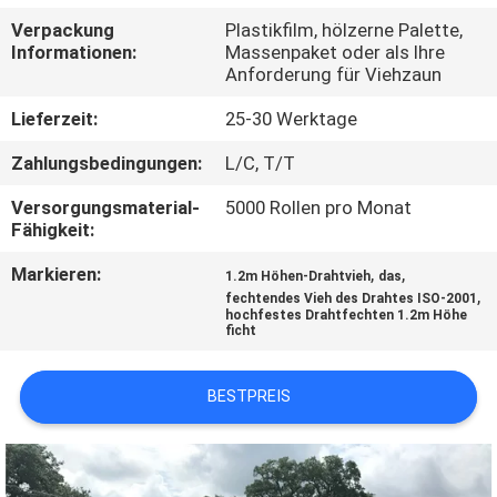
Verpackung
Plastikfilm, hölzerne Palette,
TRETEN
Informationen:
Massenpaket oder als Ihre
Anforderung für Viehzaun
SIE
MIT
Lieferzeit:
25-30 Werktage
UNS
Zahlungsbedingungen:
L/C, T/T
IN
Versorgungsmaterial-
5000 Rollen pro Monat
Fähigkeit:
VERBINDUNG
Markieren:
,
,
1.2m Höhen-Drahtvieh
das
,
fechtendes Vieh des Drahtes ISO-2001
NACHRICHTEN
hochfestes Drahtfechten 1.2m Höhe
ficht
FORDERN
BESTPREIS
SIE
EIN
ZITAT