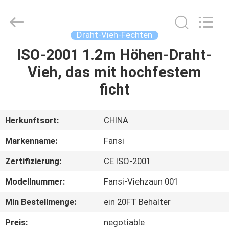
Wire
Mesh
Products
Co.,Ltd.
All
Draht-Vieh-Fechten
Rights
Reserved.
Developed
ISO-2001 1.2m Höhen-Draht-
HAUS
by
ECER
Vieh, das mit hochfestem
PRODUKTE
ficht
ÜBER
Herkunftsort:
CHINA
UNS
Markenname:
Fansi
Zertifizierung:
CE ISO-2001
FABRIK-
Modellnummer:
Fansi-Viehzaun 001
AUSFLUG
Min Bestellmenge:
ein 20FT Behälter
QUALITÄTSKONTROLLE
Preis:
negotiable