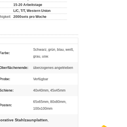
15-20 Arbeitstage
L/C, T/T, Western Union
igkeit:
2000sets pro Woche
Schwarz, grün, blau, weiß,
Farbe:
grau, usw.
Oberflächenende:
überzogenes angetrieben
Probe:
Verfügbar
Schiene:
40x40mm, 45x45mm
65x65mm, 80x80mm,
Posten:
100x100mm
rative Stahlzaunplatten
,