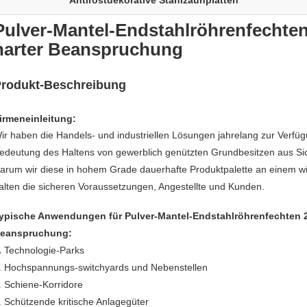
Antirostdekorative Stahlzaunplatten
Pulver-Mantel-Endstahlröhrenfech
harter Beanspruchung
rodukt-Beschreibung
irmeneinleitung:
ir haben die Handels- und industriellen Lösungen jahrelang zur Verfügu
edeutung des Haltens von gewerblich genützten Grundbesitzen aus Sich
arum wir diese in hohem Grade dauerhafte Produktpalette an einem wir
alten die sicheren Voraussetzungen, Angestellte und Kunden.
ypische Anwendungen für
Pulver-Mantel-Endstahlröhrenfechten
eanspruchung
:
.
Technologie-Parks
. Hochspannungs-switchyards und Nebenstellen
. Schiene-Korridore
. Schützende kritische Anlagegüter