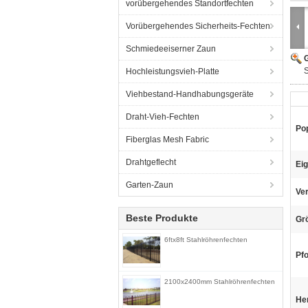
vorübergehendes Standortfechten
Vorübergehendes Sicherheits-Fechten
Schmiedeeiserner Zaun
G
S
Hochleistungsvieh-Platte
Viehbestand-Handhabungsgeräte
Draht-Vieh-Fechten
Po
Fiberglas Mesh Fabric
Drahtgeflecht
Eig
Garten-Zaun
Ve
Beste Produkte
Gr
6ftx8ft Stahlröhrenfechten
Pfo
2100x2400mm Stahlröhrenfechten
He