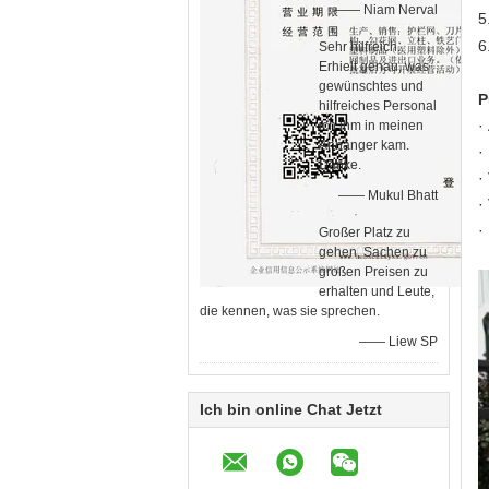
—— Niam Nerval
5
6
Sehr hilfreich.
Erhielt genau, was
gewünschtes und
P
hilfreiches Personal
·
ich ihm in meinen
Anhänger kam.
·
Danke.
·
—— Mukul Bhatt
·
·
Großer Platz zu
gehen, Sachen zu
großen Preisen zu
erhalten und Leute,
die kennen, was sie sprechen.
—— Liew SP
Ich bin online Chat Jetzt