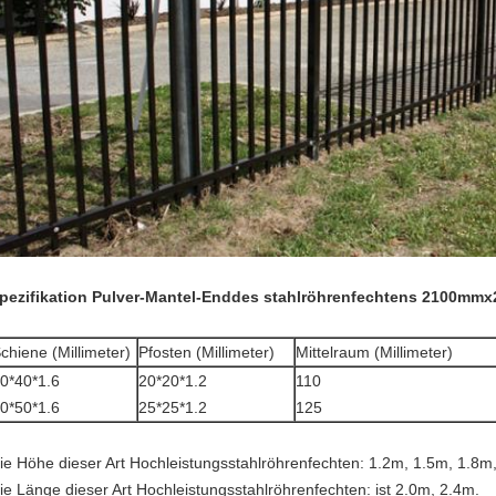
pezifikation Pulver-Mantel-Enddes stahlröhrenfechtens 2100mm
chiene (Millimeter)
Pfosten (Millimeter)
Mittelraum (Millimeter)
0*40*1.6
20*20*1.2
110
0*50*1.6
25*25*1.2
125
ie Höhe dieser Art
Hochleistungsstahlröhrenfechten
: 1.2m, 1.5m, 1.8m
ie Länge dieser Art
Hochleistungsstahlröhrenfechten
: ist 2.0m, 2.4m.