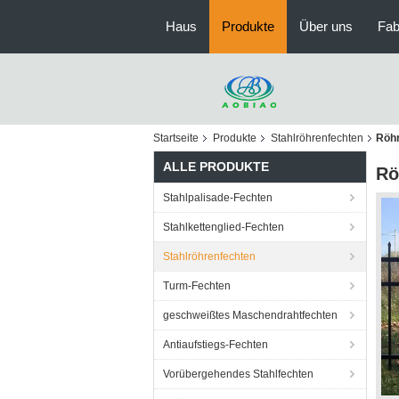
Haus
Produkte
Über uns
Fab
Startseite
Produkte
Stahlröhrenfechten
Röhr
ALLE PRODUKTE
Rö
Stahlpalisade-Fechten
Stahlkettenglied-Fechten
Stahlröhrenfechten
Turm-Fechten
geschweißtes Maschendrahtfechten
Antiaufstiegs-Fechten
Vorübergehendes Stahlfechten