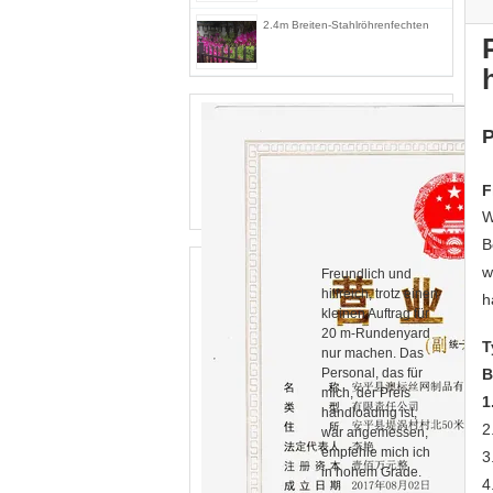
2.4m Breiten-Stahlröhrenfechten
P
F
W
B
w
Freundlich und
hilfreich, trotz einen
h
kleinen Auftrag für
20 m-Rundenyard
T
nur machen. Das
Personal, das für
B
mich, der Preis
1
handloading ist,
2
war angemessen,
empfehle mich ich
3
in hohem Grade.
4