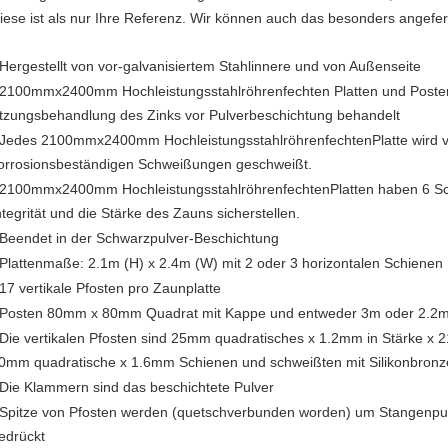
iese ist als nur Ihre Referenz. Wir können auch das besonders angefer
 Hergestellt von vor-galvanisiertem Stahlinnere und von Außenseite
2100mmx2400mm Hochleistungs
stahlröhrenfechten
Platten und Poste
tzungsbehandlung des Zinks vor Pulverbeschichtung behandelt
 Jedes
2100mmx2400mm Hochleistungs
stahlröhrenfechten
Platte wird 
orrosionsbeständigen Schweißungen geschweißt.
2100mmx2400mm Hochleistungs
stahlröhrenfechten
Platten haben 6 S
ntegrität und die Stärke des Zauns sicherstellen.
 Beendet in der Schwarzpulver-Beschichtung
 Plattenmaße: 2.1m (H) x 2.4m (W) mit 2 oder 3 horizontalen Schienen
 17 vertikale Pfosten pro Zaunplatte
 Posten 80mm x 80mm Quadrat mit Kappe und entweder 3m oder 2.2m m
 Die vertikalen Pfosten sind 25mm quadratisches x 1.2mm in Stärke x
0mm quadratische x 1.6mm Schienen und schweißten mit Silikonbronz
 Die Klammern sind das beschichtete Pulver
 Spitze von Pfosten werden (quetschverbunden worden) um Stangenpunk
edrückt