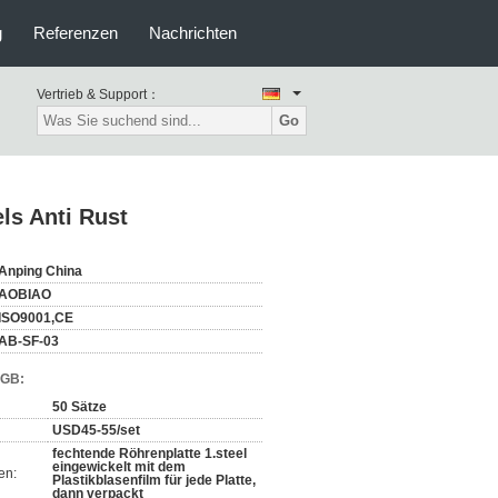
g
Referenzen
Nachrichten
Vertrieb & Support：
Go
ls Anti Rust
Anping China
AOBIAO
ISO9001,CE
AB-SF-03
AGB:
50 Sätze
USD45-55/set
fechtende Röhrenplatte 1.steel
eingewickelt mit dem
en:
Plastikblasenfilm für jede Platte,
dann verpackt