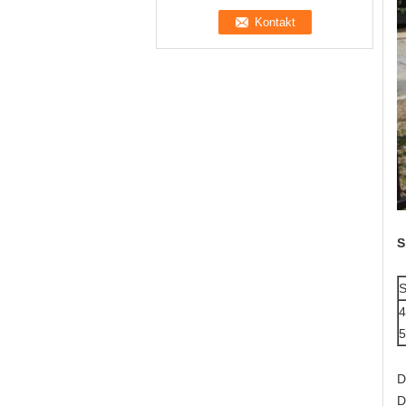
S
S
4
5
D
D