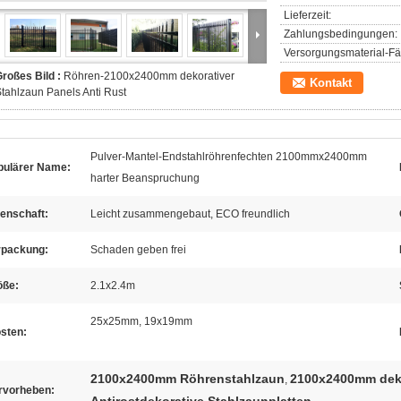
Lieferzeit:
Zahlungsbedingungen:
Versorgungsmaterial-Fäh
roßes Bild :
Röhren-2100x2400mm dekorativer
Kontakt
tahlzaun Panels Anti Rust
Pulver-Mantel-Endstahlröhrenfechten 2100mmx2400mm
pulärer Name:
harter Beanspruchung
enschaft:
Leicht zusammengebaut, ECO freundlich
rpackung:
Schaden geben frei
öße:
2.1x2.4m
25x25mm, 19x19mm
sten:
2100x2400mm Röhrenstahlzaun
2100x2400mm deko
,
rvorheben: