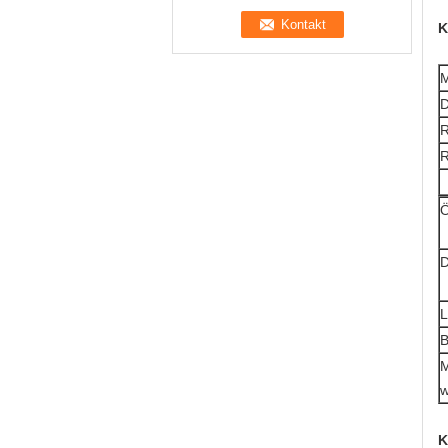
K
M
D
R
R
Ö
D
L
B
M
w
K