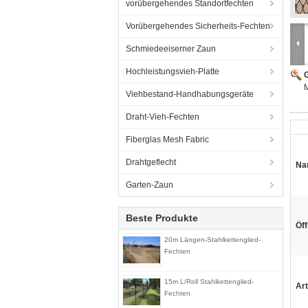
vorübergehendes Standortfechten
Vorübergehendes Sicherheits-Fechten
Schmiedeeiserner Zaun
Hochleistungsvieh-Platte
G
Viehbestand-Handhabungsgeräte
Draht-Vieh-Fechten
Fiberglas Mesh Fabric
Drahtgeflecht
Na
Garten-Zaun
Beste Produkte
Öf
20m Längen-Stahlkettenglied-
Fechten
15m L/Roll Stahlkettenglied-
Art
Fechten