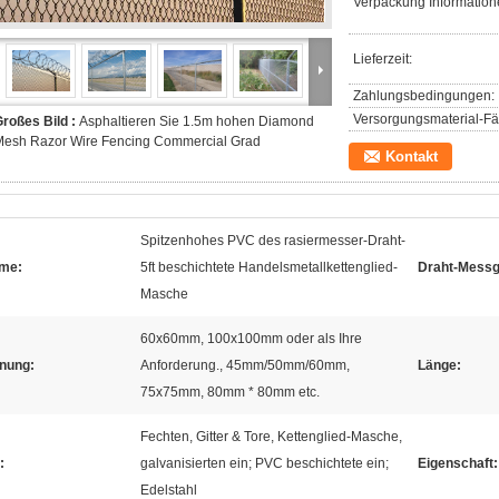
Verpackung Information
Lieferzeit:
Zahlungsbedingungen:
Versorgungsmaterial-Fäh
roßes Bild :
Asphaltieren Sie 1.5m hohen Diamond
Mesh Razor Wire Fencing Commercial Grad
Kontakt
Spitzenhohes PVC des rasiermesser-Draht-
me:
5ft beschichtete Handelsmetallkettenglied-
Draht-Messg
Masche
60x60mm, 100x100mm oder als Ihre
fnung:
Anforderung., 45mm/50mm/60mm,
Länge:
75x75mm, 80mm * 80mm etc.
Fechten, Gitter & Tore, Kettenglied-Masche,
:
galvanisierten ein; PVC beschichtete ein;
Eigenschaft:
Edelstahl