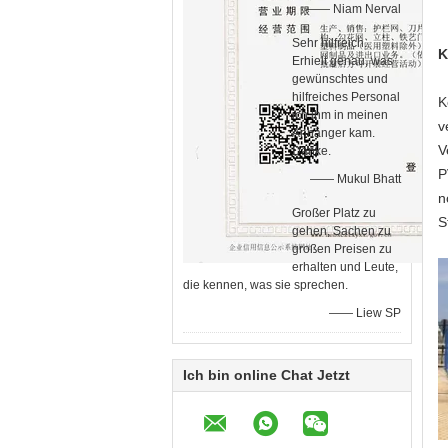
—— Niam Nerval
Sehr hilfreich.
K
Erhielt genau, was
gewünschtes und
hilfreiches Personal
K
ich ihm in meinen
v
Anhänger kam.
V
Danke.
P
—— Mukul Bhatt
n
Großer Platz zu
S
gehen, Sachen zu
großen Preisen zu
erhalten und Leute,
die kennen, was sie sprechen.
—— Liew SP
Ich bin online Chat Jetzt