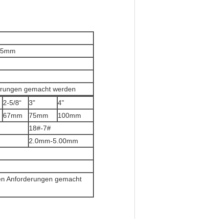
3.5mm
derungen gemacht werden
2-5/8“
3"
4"
67mm
75mm
100mm
18#-7#
2.0mm-5.00mm
hen Anforderungen gemacht