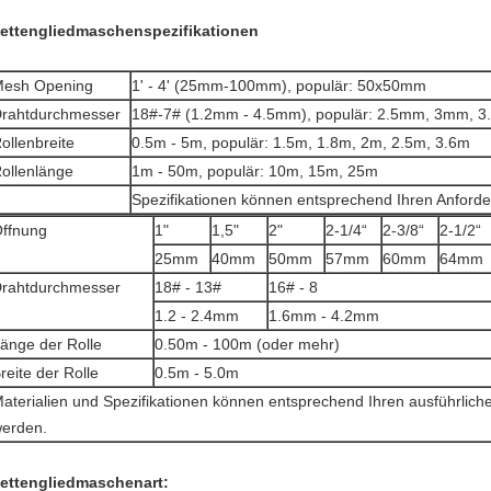
ettengliedmaschenspezifikationen
esh Opening
1' - 4' (25mm-100mm), populär: 50x50mm
rahtdurchmesser
18#-7# (1.2mm - 4.5mm), populär: 2.5mm, 3mm, 
ollenbreite
0.5m - 5m, populär: 1.5m, 1.8m, 2m, 2.5m, 3.6m
ollenlänge
1m - 50m, populär: 10m, 15m, 25m
Spezifikationen können entsprechend Ihren Anfor
ffnung
1"
1,5"
2"
2-1/4“
2-3/8“
2-1/2“
25mm
40mm
50mm
57mm
60mm
64mm
rahtdurchmesser
18# - 13#
16# - 8
1.2 - 2.4mm
1.6mm - 4.2mm
änge der Rolle
0.50m - 100m (oder mehr)
reite der Rolle
0.5m - 5.0m
aterialien und Spezifikationen können entsprechend Ihren ausführlic
erden.
ettengliedmaschenart: