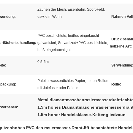
Zäunen Sie Mesh, Eisenbahn, Sport-Feld,
wendung:
usw. ein, Wohn
Rahmen-Voll
PVC beschichtete, heißes eingetaucht
Druck behan
erflächenbehandlung:
galvanisiert, Galvanized+PVC beschichtete,
hölzerne Art:
heiß-eingetaucht gal
0.5-6m
ite:
Verwendung
Palette, wasserdichtes Papier, in den Rollen
rpackung:
Rolle:
mit Jutefaser oder Palette
Metalldiamantmaschenrasiermesserdrahtfecht
1.5m hohes Diamantmaschenrasiermesserdrah
rvorheben:
1.5m hoher Handelsklasse-Kettengliedzaun
pitzenhohes PVC des rasiermesser-Draht-5ft beschichtete Hande