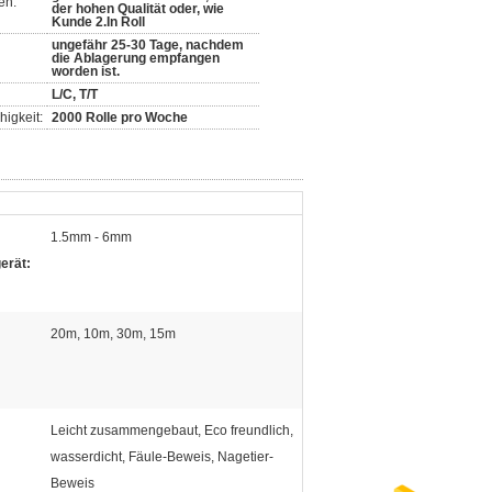
en:
der hohen Qualität oder, wie
Kunde 2.In Roll
ungefähr 25-30 Tage, nachdem
die Ablagerung empfangen
worden ist.
L/C, T/T
igkeit:
2000 Rolle pro Woche
1.5mm - 6mm
erät:
20m, 10m, 30m, 15m
Leicht zusammengebaut, Eco freundlich,
wasserdicht, Fäule-Beweis, Nagetier-
Beweis