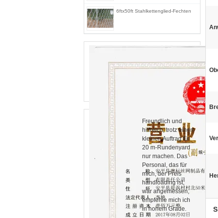
6ftx50ft Stahlkettenglied-Fechten
An
Ob
Bre
Freundlich und
hilfreich, trotz einen
Ve
kleinen Auftrag für
20 m-Rundenyard
nur machen. Das
Personal, das für
mich, der Preis
He
handloading ist,
war angemessen,
empfehle mich ich
in hohem Grade.
S