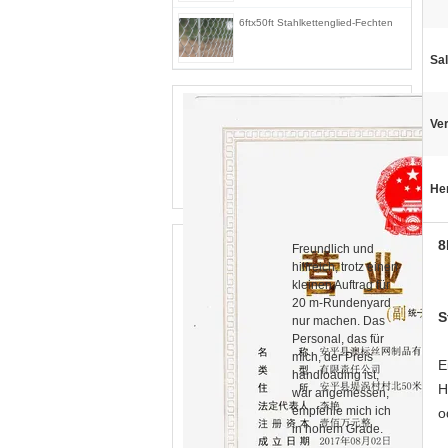
6ftx50ft Stahlkettenglied-Fechten
Sa
Ve
He
8
Freundlich und
hilfreich, trotz einen
kleinen Auftrag für
20 m-Rundenyard
S
nur machen. Das
Personal, das für
mich, der Preis
E
handloading ist,
H
war angemessen,
empfehle mich ich
o
in hohem Grade.