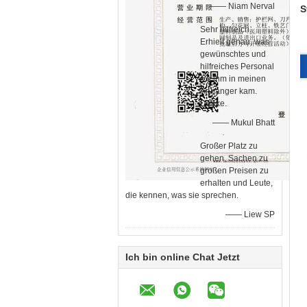
—— Niam Nerval
S
Sehr hilfreich.
Erhielt genau, was
gewünschtes und
hilfreiches Personal
ich ihm in meinen
Anhänger kam.
Danke.
—— Mukul Bhatt
Großer Platz zu
gehen, Sachen zu
großen Preisen zu
erhalten und Leute,
die kennen, was sie sprechen.
—— Liew SP
Ich bin online Chat Jetzt