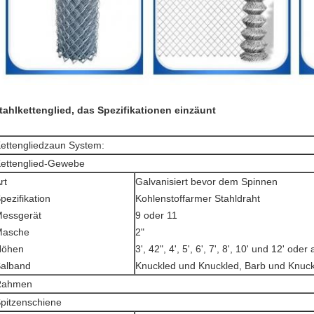
tahlkettenglied, das Spezifikationen einzäunt
ettengliedzaun System:
ettenglied-Gewebe
rt
Galvanisiert bevor dem Spinnen
pezifikation
Kohlenstoffarmer Stahldraht
essgerät
9 oder 11
Masche
2"
Höhen
3', 42", 4', 5', 6', 7', 8', 10' und 12' oder
alband
Knuckled und Knuckled, Barb und Knuck
Rahmen
pitzenschiene