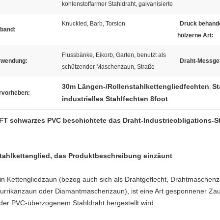
kohlenstoffarmer Stahldraht, galvanisierte
Knuckled, Barb, Torsion
Druck behand
lband:
hölzerne Art:
Flussbänke, Eikorb, Garten, benutzt als
rwendung:
Draht-Messge
schützender Maschenzaun, Straße
30m Längen-/Rollenstahlkettengliedfechten
St
,
rvorheben:
industrielles Stahlfechten 8foot
FT schwarzes PVC beschichtete das Draht-Industrieobligations-S
tahlkettenglied, das Produktbeschreibung einzäunt
in Kettengliedzaun (bezog auch sich als Drahtgeflecht, Drahtmaschen
urrikanzaun oder Diamantmaschenzaun), ist eine Art gesponnener Zau
der PVC-überzogenem Stahldraht hergestellt wird.