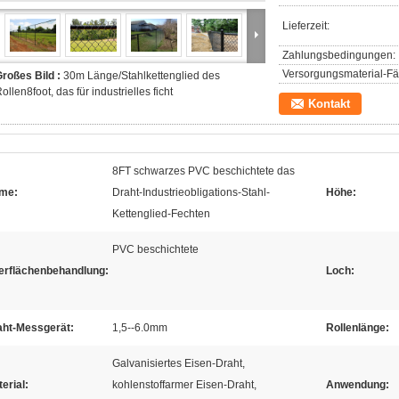
Lieferzeit:
Zahlungsbedingungen:
Versorgungsmaterial-Fäh
roßes Bild :
30m Länge/Stahlkettenglied des
ollen8foot, das für industrielles ficht
Kontakt
8FT schwarzes PVC beschichtete das
me:
Draht-Industrieobligations-Stahl-
Höhe:
Kettenglied-Fechten
PVC beschichtete
erflächenbehandlung:
Loch:
aht-Messgerät:
1,5--6.0mm
Rollenlänge:
Galvanisiertes Eisen-Draht,
erial:
kohlenstoffarmer Eisen-Draht,
Anwendung: