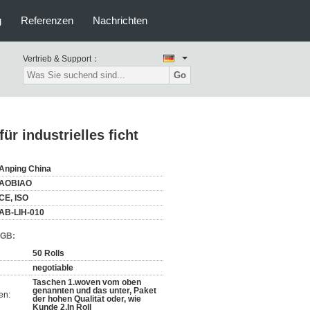
g
Referenzen
Nachrichten
Vertrieb & Support：
Go
ür industrielles ficht
Anping China
AOBIAO
CE, ISO
AB-LIH-010
AGB:
50 Rolls
negotiable
Taschen 1.woven vom oben
genannten und das unter, Paket
en:
der hohen Qualität oder, wie
Kunde 2.In Roll