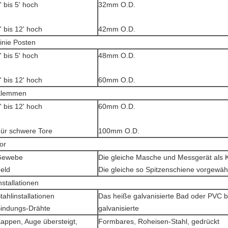
' bis 5' hoch
32mm O.D.
' bis 12' hoch
42mm O.D.
inie Posten
' bis 5' hoch
48mm O.D.
' bis 12' hoch
60mm O.D.
Klemmen
' bis 12' hoch
60mm O.D.
ür schwere Tore
100mm O.D.
or
Gewebe
Die gleiche Masche und Messgerät als K
eld
Die gleiche so Spitzenschiene vorgewäh
nstallationen
tahlinstallationen
Das heiße galvanisierte Bad oder PVC b
indungs-Drähte
galvanisierte
appen, Auge übersteigt,
Formbares, Roheisen-Stahl, gedrückt