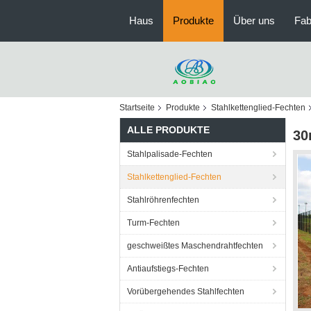
Haus
Produkte
Über uns
Fab
Startseite
Produkte
Stahlkettenglied-Fechten
ALLE PRODUKTE
30
Stahlpalisade-Fechten
Stahlkettenglied-Fechten
Stahlröhrenfechten
Turm-Fechten
geschweißtes Maschendrahtfechten
Antiaufstiegs-Fechten
Vorübergehendes Stahlfechten