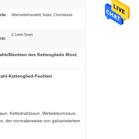
elte
Wärmebehandelt, Natur, Chemikalie
0.1mm-5mm
rät:
ahlc$fechten des Kettenglieds 8foot
,
tahl-Kettenglied-Fechten
zaun, Kettedrahtzaun, Wirbelsturmzaun,
n, der normalerweise von galvanisiertem