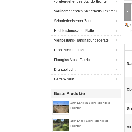
vorübergehendes Standortfechten
Vorübergehendes Sicherheits-Fechten
Schmiedeeiserner Zaun
G
R
Hochleistungsvieh-Platte
Viehbestand-Handhabungsgeräte
Draht-Vieh-Fechten
Fiberglas Mesh Fabric
Na
Drahtgeflecht
Garten-Zaun
Ob
Beste Produkte
20m Längen-Stahlkettenglied-
Fechten
Dr
15m L/Roll Stahlkettenglied-
Fechten
Mat