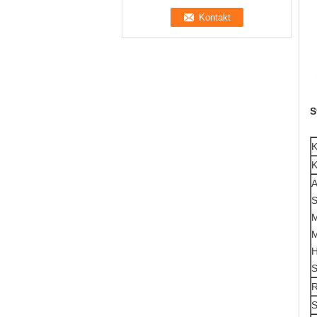
S
K
K
A
S
M
S
S